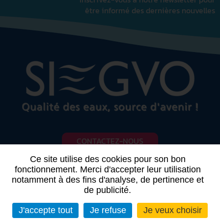
être informé des dernières nouvelles
CONTACTEZ-NOUS
Ce site utilise des cookies pour son bon
fonctionnement. Merci d'accepter leur utilisation
notamment à des fins d'analyse, de pertinence et
de publicité.
-
-
Mentions légales
Plan du site
Données personnelles
J'accepte tout
Je refuse
Je veux choisir
Imaginé par
IS Webdesign
‎ - CMS :
Flexit
©‎